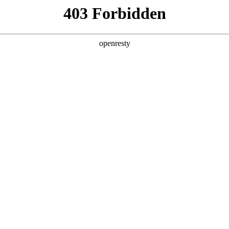
产品及服务
行业解决方案
合作伙伴
投资者关系
服务器
通用算力服务器
计算终端产品
数据
鲲泰