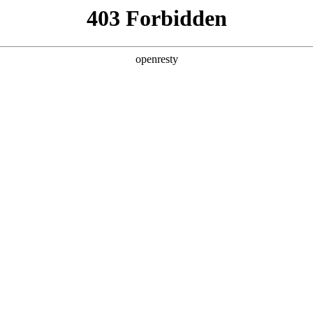
产品及服务
行业解决方案
合作伙伴
投资者关系
力荒下的破局之道
高性能AI计算芯片主要供应商的全年产能早早锁定殆尽，高端AI服务器
亿计，智能体集中应用的高峰时段，资源池分分钟“爆表”、“告警”。